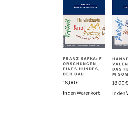
FRANZ KAFKA: F
HANN
ORSCHUNGEN
VALEN
EINES HUNDES,
DAS F
DER BAU
M SO
18,00
€
18,00
In den Warenkorb
In den