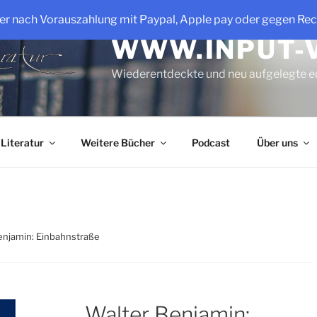
der nach Vorauszahlung mit Paypal, Apple pay oder gegen Re
WWW.INPUT-
Wiederentdeckte und neu aufgelegte e
 Literatur
Weitere Bücher
Podcast
Über uns
enjamin: Einbahnstraße
Walter Benjamin: