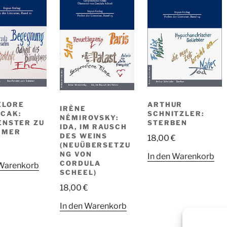
ELORE
ARTHUR
IRÈNE
CAK:
SCHNITZLER:
NÉMIROVSKY:
ENSTER ZU
STERBEN
IDA, IM RAUSCH
MMER
DES WEINS
18,00
€
(NEUÜBERSETZU
€
NG VON
In den Warenkorb
CORDULA
 Warenkorb
SCHEEL)
18,00
€
In den Warenkorb