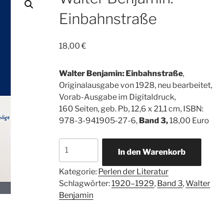
Einbahnstraße
18,00
€
Walter Benjamin:
Einbahnstraße
,
Originalausgabe von 1928, neu bearbeitet,
Vorab-Ausgabe im Digitaldruck,
160 Seiten, geb. Pb, 12,6 x 21,1 cm, ISBN:
978-3-941905-27-6,
Band 3,
18,00 Euro
Walter
In den Warenkorb
Benjamin:
Einbahnstraße
Kategorie:
Perlen der Literatur
Menge
Schlagwörter:
1920–1929
,
Band 3
,
Walter
Benjamin