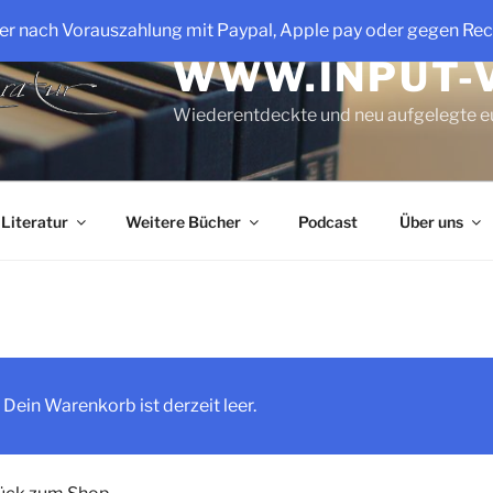
der nach Vorauszahlung mit Paypal, Apple pay oder gegen Re
WWW.INPUT-
Wiederentdeckte und neu aufgelegte e
 Literatur
Weitere Bücher
Podcast
Über uns
Dein Warenkorb ist derzeit leer.