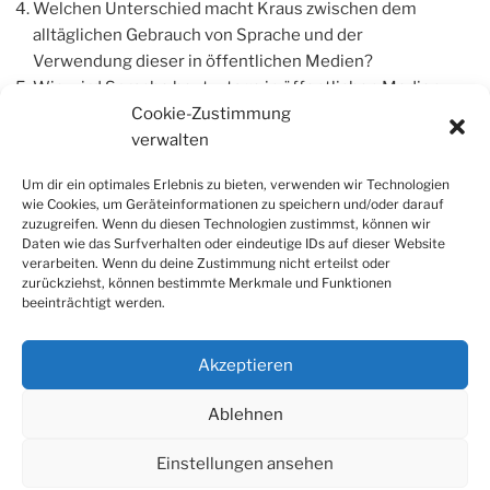
Welchen Unterschied macht Kraus zwischen dem
alltäglichen Gebrauch von Sprache und der
Verwendung dieser in öffentlichen Medien?
Wie wird Sprache heutzutage in öffentlichen Medien
instrumentalisiert? Sehen Sie Parallelen zu damals?
Cookie-Zustimmung
Kraus geht davon aus, dass ein mangelnder
verwalten
Sprachgebrauch mit einem Verlust von Ästhetik und
Um dir ein optimales Erlebnis zu bieten, verwenden wir Technologien
Moral einhergeht. Misst Kraus der Ästhetik oder der
wie Cookies, um Geräteinformationen zu speichern und/oder darauf
Moral einen höheren Wert bei?
zuzugreifen. Wenn du diesen Technologien zustimmst, können wir
Halten Sie Kraus‘ Sprachkritik für gerechtfertigt?
Daten wie das Surfverhalten oder eindeutige IDs auf dieser Website
verarbeiten. Wenn du deine Zustimmung nicht erteilst oder
zurückziehst, können bestimmte Merkmale und Funktionen
beeinträchtigt werden.
Akzeptieren
Ablehnen
Impressum
Datenschutzerklärung
Cookie-
Richtlinie
Einstellungen ansehen
(EU)
Datenschutzerklärung
Stolz präsentiert von WordPress