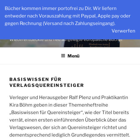
Zum
Bücher kommen immer portofrei zu Dir. Wir liefern
Inhalt
entweder nach Vorauszahlung mit Paypal, Apple pay oder
springen
gegen Rechnung (Versand nach Zahlungseingang).
WWW.INPUT-VERLAG.DE
Verwerfen
Wiederentdeckte und neu aufgelegte europäische Bücher
Menü
BASISWISSEN FÜR
VERLAGSQUEREINSTEIGER
Verleger und Herausgeber Ralf Plenz und Praktikantin
Kira Böhm geben in dieser Themenheftreihe
„Basiswissen für Quereinsteiger“, wie der Titel bereits
verrät, einen ersten einführenden Überblick über das
Verlagswesen, der sich an Quereinsteiger richtet und
dementsprechend lediglich Grundlegendes vermittelt.