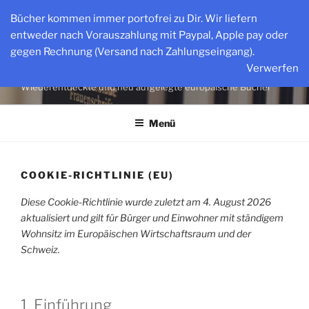
Zum
Bücher kommen immer portofrei zu Dir. Wir liefern
Inhalt
entweder nach Vorauszahlung mit Paypal, Apple pay oder
springen
gegen Rechnung (Versand nach Zahlungseingang).
WWW.INPUT-VERLAG.DE
Verwerfen
Wiederentdeckte und neu aufgelegte europäische Bücher
Menü
COOKIE-RICHTLINIE (EU)
Diese Cookie-Richtlinie wurde zuletzt am 4. August 2026
aktualisiert und gilt für Bürger und Einwohner mit ständigem
Wohnsitz im Europäischen Wirtschaftsraum und der
Schweiz.
1. Einführung