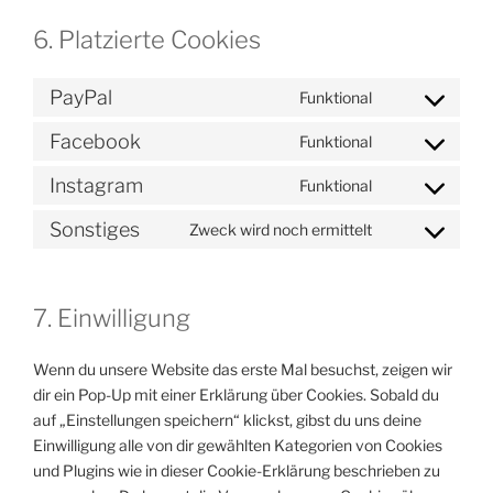
6. Platzierte Cookies
PayPal
Funktional
Consent
to
Facebook
Funktional
Consent
service
to
paypal
Instagram
Funktional
Consent
service
to
facebook
Sonstiges
Zweck wird noch ermittelt
Consent
service
to
instagram
service
7. Einwilligung
sonstiges
Wenn du unsere Website das erste Mal besuchst, zeigen wir
dir ein Pop-Up mit einer Erklärung über Cookies. Sobald du
auf „Einstellungen speichern“ klickst, gibst du uns deine
Einwilligung alle von dir gewählten Kategorien von Cookies
und Plugins wie in dieser Cookie-Erklärung beschrieben zu