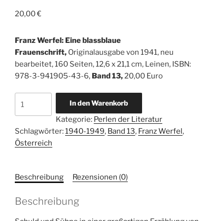
20,00
€
Franz Werfel: Eine blassblaue
Frauenschrift
,
Originalausgabe von 1941, neu
bearbeitet, 160 Seiten, 12,6 x 21,1 cm, Leinen, ISBN:
978-3-941905-43-6,
Band 13,
20,00 Euro
Franz
In den Warenkorb
Werfel:
Kategorie:
Perlen der Literatur
Eine
Schlagwörter:
1940-1949
,
Band 13
,
Franz Werfel
,
blassblaue
Österreich
Frauenschrift
Menge
Beschreibung
Rezensionen (0)
Beschreibung