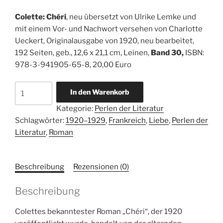
Colette: Chéri
, neu übersetzt von Ulrike Lemke und
mit einem Vor- und Nachwort versehen von Charlotte
Ueckert, Originalausgabe von 1920, neu bearbeitet,
192 Seiten, geb., 12,6 x 21,1 cm, Leinen,
Band 30,
ISBN:
978-3-941905-65-8, 20,00 Euro
Colette:
In den Warenkorb
Chéri
Kategorie:
Perlen der Literatur
Menge
Schlagwörter:
1920–1929
,
Frankreich
,
Liebe
,
Perlen der
Literatur
,
Roman
Beschreibung
Rezensionen (0)
Beschreibung
Colettes bekanntester Roman „Chéri“, der 1920